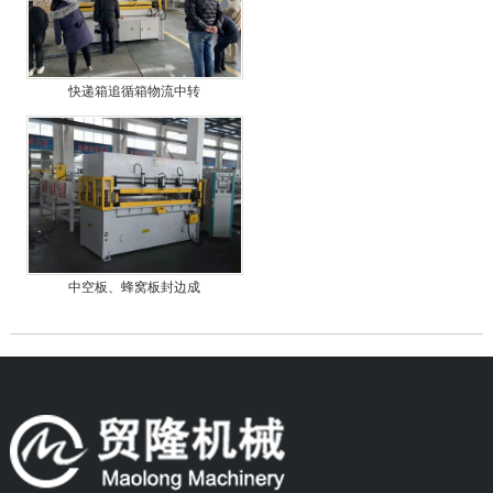
快递箱追循箱物流中转
中空板、蜂窝板封边成