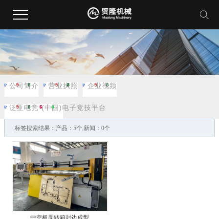
公司简介
营业执照
企业视频
泛亚电竞·(中国)电子竞技平台
标签搜索结果：产品：5个,新闻：0个
中空板周转箱封边成型