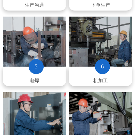
生产沟通
下单生产
5
6
电焊
机加工