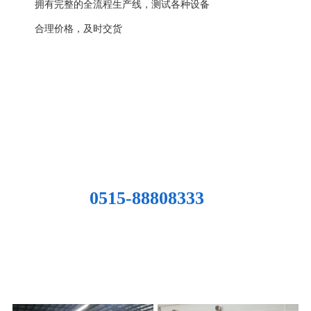
拥有完整的全流程生产线，测试各种设备
合理价格，及时交货
贴心售后·
管家式服务让您全程无忧
为裁断行业的大型设计制造——提供规格化量产、客制化设计生产
售后团队7*24小时在线答疑，60分钟快速响应，完善的售后服务体系
让您全程享受。
0515-88808333
工程案例
ENGINEERING CASE