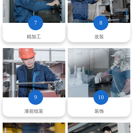
7
8
精加工
攻装
9
10
漆前组装
装饰