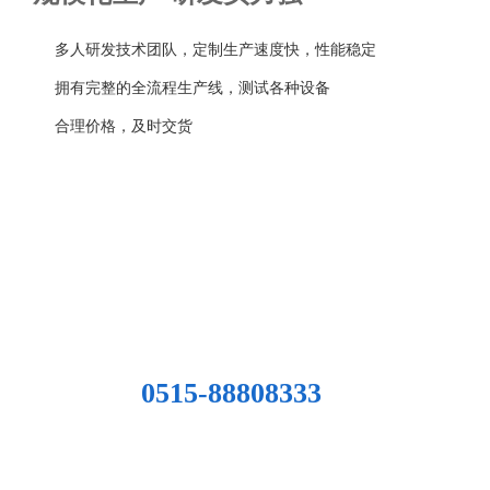
多人研发技术团队，定制生产速度快，性能稳定
拥有完整的全流程生产线，测试各种设备
合理价格，及时交货
贴心售后·
管家式服务让您全程无忧
为裁断行业的大型设计制造——提供规格化量产、客制化设计生产
售后团队7*24小时在线答疑，60分钟快速响应，完善的售后服务体系
让您全程享受。
0515-88808333
工程案例