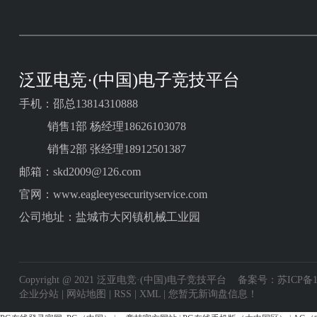
泛亚电竞·(中国)电子竞技平台
手机：邵总13814310888
销售1部 杨经理18626103078
销售2部 张经理18912501387
邮箱：skd2009@126.com
官网：www.eagleeyesecurityservice.com
公司地址：盐城市大冈镇机械工业园
Copyright @ 2021 泛亚电竞·(中国)电子竞技平台
备案号：苏ICP备16
企业分站
|
网站地图
|
RSS
|
XML
|
您暂无新询盘信息！