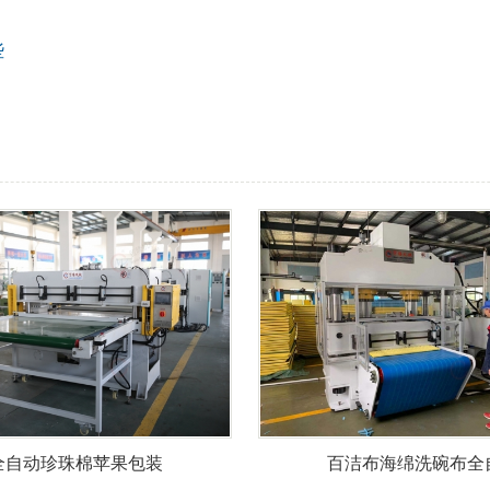
些
全自动珍珠棉苹果包装
百洁布海绵洗碗布全